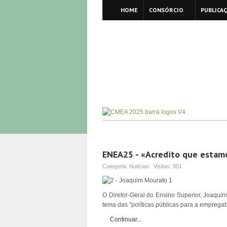
HOME
CONSÓRCIO
PUBLICA
ENEA25 - «Acredito que estam
Categoria:
Notícias
Visitas:
851
O Diretor-Geral do Ensino Superior, Joaqui
tema das "políticas públicas para a empregab
Continuar...