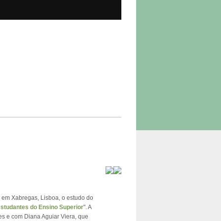
), em Xabregas, Lisboa, o estudo do
studantes do Ensino Superior
". A
s e com Diana Aguiar Viera, que