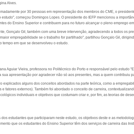
ina Alves.
roximadamente por 30 pessoas em representação dos membros do CME, o president
o estudo", começou Domingos Lopes. O presidente do IEFP mencionou a importânc
ntes do Ensino Superior e contribuem para no futuro alcançar o pleno emprego em
te, Gonçalo Gil, também com uma breve intervenção, agradecendo a todos os pre
ior empregabilidade se o trabalho for partilhado", partilhou Gonçalo Gil, dirigind
do tempo em que se desenvolveu o estudo.
iana Aguiar Vieira, professora no Politécnico do Porto e responsável pelo estudo
 a sua apresentação por agradecer não só aos presentes, mas a quem contribuiu pa
o explicados alguns dos conceitos abordados na parte teórica, como a empregabili
s e fatores externos). Também foi abordado o conceito de carreira, contextualizand
ológicos individuais e objetivos que costumam criar e, por fim, as teorias de dese
os estudantes que participaram neste estudo, os objetivos deste e as metodologias
mento que os estudantes do Ensino Superior têm dos serviços de carreira das Ins