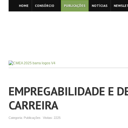
HOME
CONSÓRCIO
PUBLICAÇÕES
NOTÍCIAS
NEWSLE
EMPREGABILIDADE E D
CARREIRA
Categoria:
Publicações
Visitas:
2225