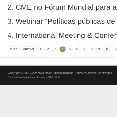
CME no Fórum Mundial para a
Webinar "Políticas públicas d
International Meeting & Confe
Início
Anterior
1
2
3
5
6
7
8
9
10
S
4
Copyright © 2026 Consórcio Maior Empregabilidade. Todos os direitos reservados.
Joomla!
software livre.
Licença GNU GPL.