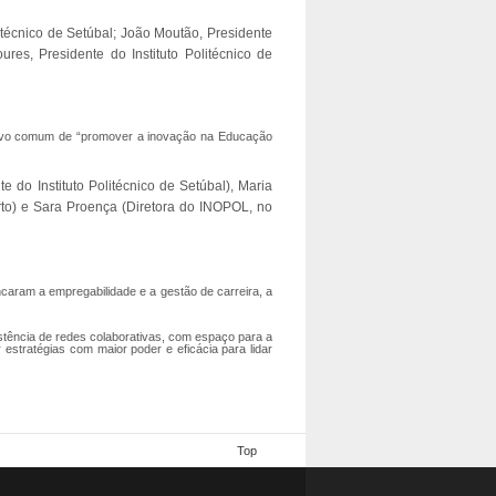
litécnico de Setúbal; João Moutão, Presidente
res, Presidente do Instituto Politécnico de
jetivo comum de “promover a inovação na Educação
e do Instituto Politécnico de Setúbal), Maria
to) e Sara Proença (Diretora do INOPOL, no
caram a empregabilidade e a gestão de carreira, a
stência de redes colaborativas, com espaço para a
estratégias com maior poder e eficácia para lidar
Top