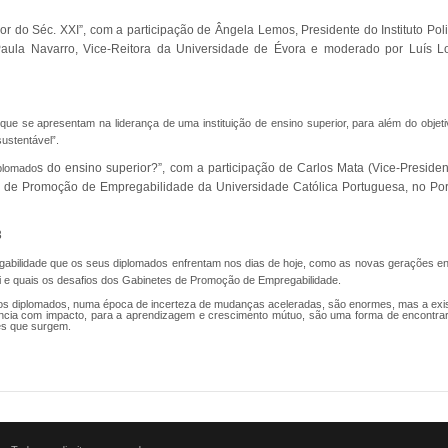
ior do Séc. XXI”, com a participação de Ângela Lemos, Presidente do Instituto Po
Paula Navarro, Vice-Reitora da Universidade de Évora e moderado por Luís Lou
 que se apresentam na liderança de uma instituição de ensino superior, para além do ob
ustentável”.
s do ensino superior?”, com a participação de Carlos Mata (Vice-President
iplomado
de Promoção de Empregabilidade da Universidade Católica Portuguesa, no Por
gabilidade que os seus diplomados enfrentam nos dias de hoje, como as novas gerações en
i e quais os desafios dos Gabinetes de Promoção de Empregabilidade.
a os diplomados, numa época de incerteza de mudanças aceleradas, são enormes, mas a exi
iência com impacto, para a aprendizagem e crescimento mútuo, são uma forma de encontrar 
es que surgem.