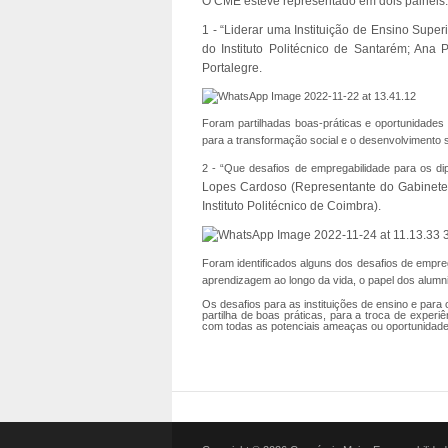
O CME esteve representado em dois painéis:
1 - “Liderar uma Instituição de Ensino Super
do Instituto Politécnico de Santarém; Ana 
Portalegre.
Foram partilhadas boas-práticas e oportunidades
para a transformação social e o desenvolvimento s
2 - “Que desafios de empregabilidade para os d
Lopes Cardoso (Representante do Gabinete 
Instituto Politécnico de Coimbra).
Foram identificados alguns dos desafios de empre
aprendizagem ao longo da vida, o papel dos alumn
Os desafios para as instituições de ensino e par
partilha de boas práticas, para a troca de exper
com todas as potenciais ameaças ou oportunidad