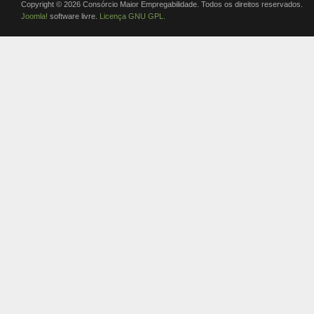
Copyright © 2026 Consórcio Maior Empregabilidade. Todos os direitos reservados.
Joomla!
software livre.
Licença GNU GPL.