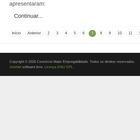
apresentaram:
Continuar...
Início
Anterior
2
3
4
5
6
8
9
10
11
7
Copyright © 2026 Consórcio Maior Empregabilidade. Todos os direitos reservados.
Joomla!
software livre.
Licença GNU GPL.