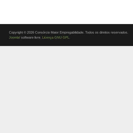
Copyright © 2026 Consórcio Maior Empregabilidade. Todos os direitos reservados.
Joomla!
software livre.
Licença GNU GPL.