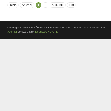
2
Seguinte
Fim
Início
Anterior
1
Copyright © 2026 Consórcio Maior Empregabilidade. Todos os direitos reservados.
Joomla!
software livre.
Licença GNU GPL.