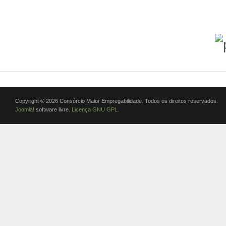
Copyright © 2026 Consórcio Maior Empregabilidade. Todos os direitos reservados.
Joomla!
software livre.
Licença GNU GPL.