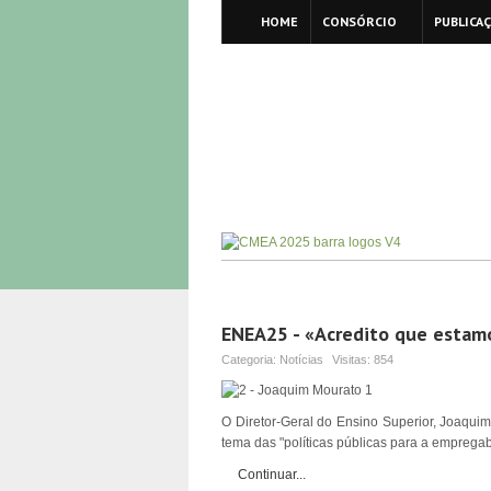
HOME
CONSÓRCIO
PUBLICA
ENEA25 - «Acredito que estam
Categoria:
Notícias
Visitas:
854
O Diretor-Geral do Ensino Superior, Joaqui
tema das "políticas públicas para a empregab
Continuar...