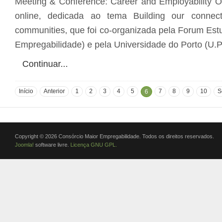
Meeting & Conference: Career and Employability O
online, dedicada ao tema Building our conne
communities, que foi co-organizada pela Forum Est
Empregabilidade) e pela Universidade do Porto (U.Po
Continuar...
Início
Anterior
1
2
3
4
5
7
8
9
10
S
6
Copyright © 2026 Consórcio Maior Empregabilidade. Todos os direitos reservados.
Joomla!
software livre.
Licença GNU GPL.