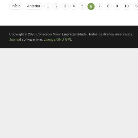
Início
Anterior
1
2
3
4
5
7
8
9
10
S
6
Copyright © 2026 Consórcio Maior Empregabilidade. Todos os direitos reservados.
Joomla!
software livre.
Licença GNU GPL.