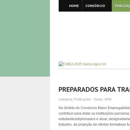
HOME
CONSÓRCIO
PUBLICA
PREPARADOS PARA TR
Categoria:
Publicações
Visitas:
9656
No âmbito do Consórcio Maior Empregabilidad
contribuir para dotar as instituições parcei
estudantes/diplomados e atuar, designadamen
trabalho, da projeção de ofertas formativas fu