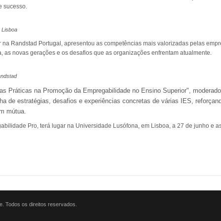
de sucesso.
 Lisboa
or na Randstad Portugal, apresentou as competências mais valorizadas pelas emp
a, as novas gerações e os desafios que as organizações enfrentam atualmente.
andstad
Boas Práticas na Promoção da Empregabilidade no Ensino Superior", moderad
ha de estratégias, desafios e experiências concretas de várias IES, reforçand
em mútua.
ilidade Pro, terá lugar na Universidade Lusófona, em Lisboa, a 27 de junho e a
. Todos os direitos reservados.