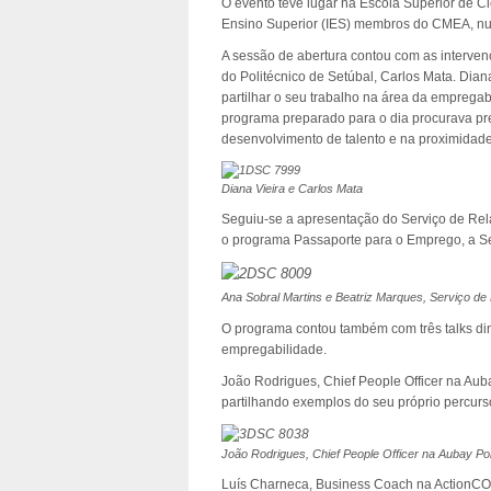
O evento teve lugar na Escola Superior de C
Ensino Superior (IES) membros do CMEA, num 
A sessão de abertura contou com as interve
do Politécnico de Setúbal, Carlos Mata. Dian
partilhar o seu trabalho na área da empregab
programa preparado para o dia procurava pre
desenvolvimento de talento e na proximidad
Diana Vieira e Carlos Mata
Seguiu-se a apresentação do Serviço de Rel
o programa Passaporte para o Emprego, a S
Ana Sobral Martins e Beatriz Marques, Serviço de
O programa contou também com três talks din
empregabilidade.
João Rodrigues, Chief People Officer na Aub
partilhando exemplos do seu próprio percurs
João Rodrigues, Chief People Officer na Aubay Po
Luís Charneca, Business Coach na ActionCOAC