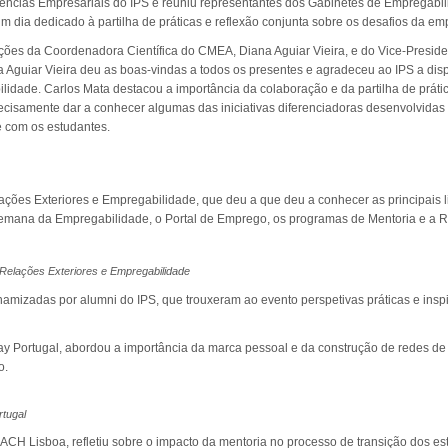
iências Empresariais do IPS e reuniu representantes dos Gabinetes de Empregabili
dia dedicado à partilha de práticas e reflexão conjunta sobre os desafios da emp
nções da Coordenadora Científica do CMEA, Diana Aguiar Vieira, e do Vice-Presid
a Aguiar Vieira deu as boas-vindas a todos os presentes e agradeceu ao IPS a dis
ilidade. Carlos Mata destacou a importância da colaboração e da partilha de prátic
cisamente dar a conhecer algumas das iniciativas diferenciadoras desenvolvidas 
e com os estudantes.
ações Exteriores e Empregabilidade, que deu a que deu a conhecer as principais
emana da Empregabilidade, o Portal de Emprego, os programas de Mentoria e a R
 Relações Exteriores e Empregabilidade
amizadas por alumni do IPS, que trouxeram ao evento perspetivas práticas e insp
ay Portugal, abordou a importância da marca pessoal e da construção de redes de 
o.
rtugal
H Lisboa, refletiu sobre o impacto da mentoria no processo de transição dos es