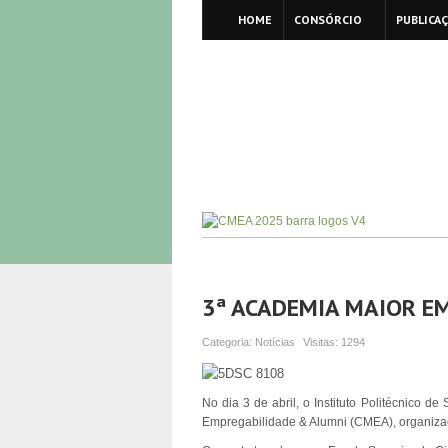
HOME
CONSÓRCIO
PUBLICA
3ª ACADEMIA MAIOR E
Categoria:
Notícias
Visitas:
1294
No dia 3 de abril, o Instituto Politécnico 
Empregabilidade & Alumni (CMEA), organizad