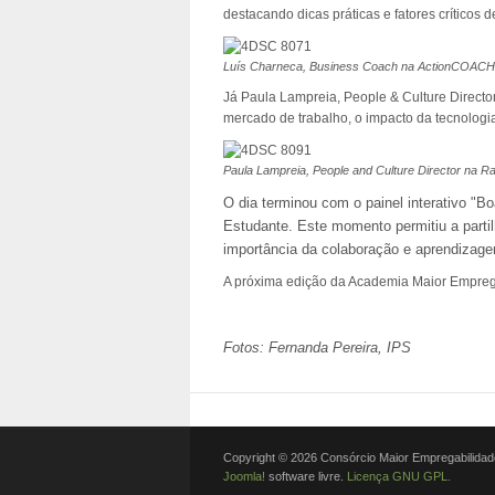
destacando dicas práticas e fatores críticos 
Luís Charneca, Business Coach na ActionCOACH
Já Paula Lampreia, People & Culture Direct
mercado de trabalho, o impacto da tecnologi
Paula Lampreia, People and Culture Director na R
O dia terminou com o painel interativo "
Estudante. Este momento permitiu a partil
importância da colaboração e aprendizag
A próxima edição da Academia Maior Empregab
Fotos: Fernanda Pereira, IPS
Copyright © 2026 Consórcio Maior Empregabilidade
Joomla!
software livre.
Licença GNU GPL.