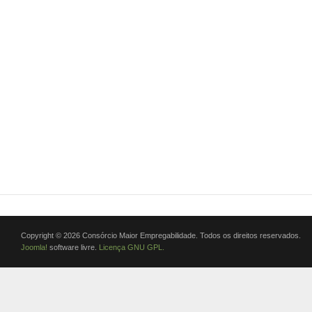
Copyright © 2026 Consórcio Maior Empregabilidade. Todos os direitos reservados.
Joomla!
software livre.
Licença GNU GPL.