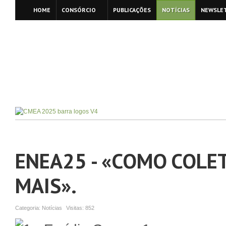
HOME
CONSÓRCIO
PUBLICAÇÕES
NOTÍCIAS
NEWSLE
ENEA25 - «COMO COLE
MAIS».
Categoria:
Notícias
Visitas:
852