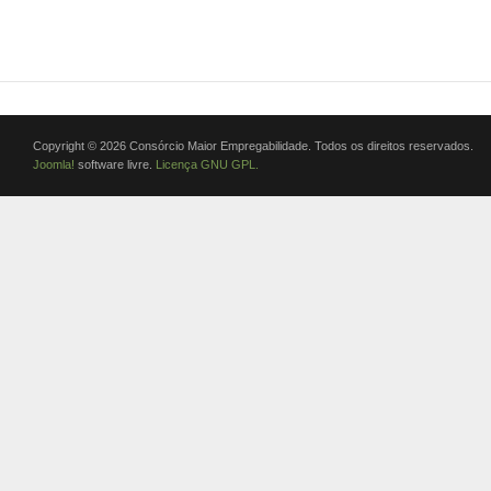
Copyright © 2026 Consórcio Maior Empregabilidade. Todos os direitos reservados.
Joomla!
software livre.
Licença GNU GPL.