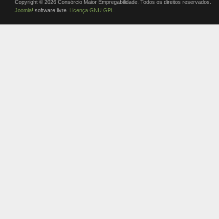
Copyright © 2026 Consórcio Maior Empregabilidade. Todos os direitos reservados.
Joomla!
software livre.
Licença GNU GPL.